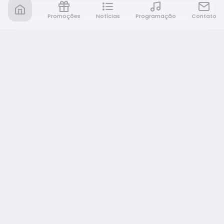
Promoções
Notícias
Programação
Contato
Nativa FM Bauru
A Nativa é tudo e muito mais!
NAVEGAÇÃO
Home
Promoções
Programação
Notícias
Equipe