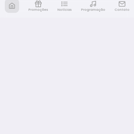
Promoções
Notícias
Programação
Contato
Nativa FM Bauru
A Nativa é tudo e muito mais!
NAVEGAÇÃO
Home
Promoções
Programação
Notícias
Equipe