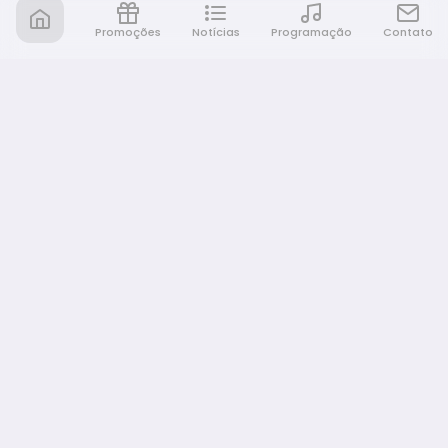
Promoções
Notícias
Programação
Contato
Nativa FM Bauru
A Nativa é tudo e muito mais!
NAVEGAÇÃO
Home
Promoções
Programação
Notícias
Equipe