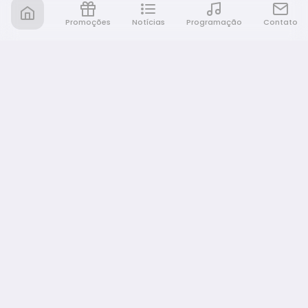
Promoções
Notícias
Programação
Contato
Nativa FM Bauru
A Nativa é tudo e muito mais!
NAVEGAÇÃO
Home
Promoções
Programação
Notícias
Equipe