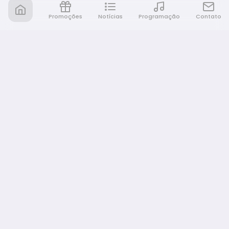
Promoções
Notícias
Programação
Contato
Nativa FM Bauru
A Nativa é tudo e muito mais!
NAVEGAÇÃO
Home
Promoções
Programação
Notícias
Equipe