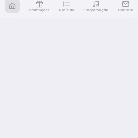
Promoções
Notícias
Programação
Contato
Nativa FM Bauru
A Nativa é tudo e muito mais!
NAVEGAÇÃO
Home
Promoções
Programação
Notícias
Equipe