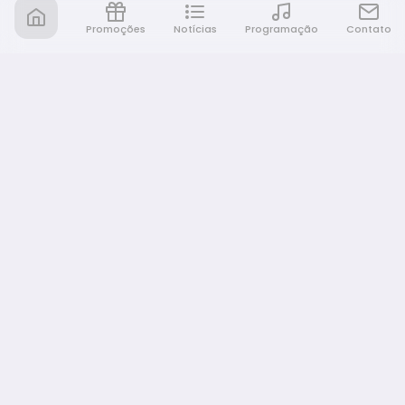
Promoções
Notícias
Programação
Contato
Nativa FM Bauru
A Nativa é tudo e muito mais!
NAVEGAÇÃO
Home
Promoções
Programação
Notícias
Equipe