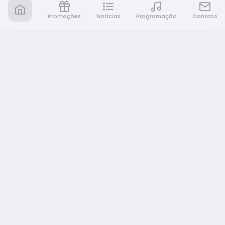
Promoções
Notícias
Programação
Contato
Nativa FM Bauru
A Nativa é tudo e muito mais!
NAVEGAÇÃO
Home
Promoções
Programação
Notícias
Equipe