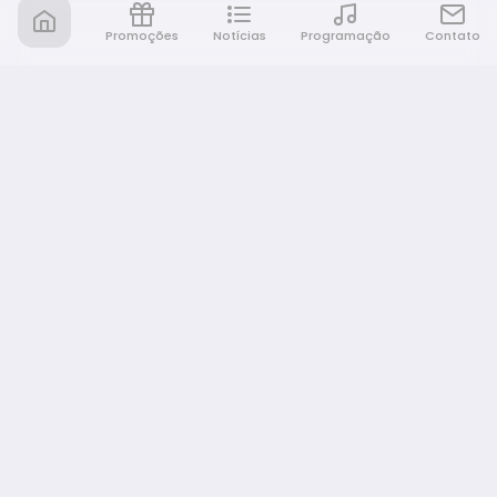
Promoções
Notícias
Programação
Contato
Nativa FM Bauru
A Nativa é tudo e muito mais!
NAVEGAÇÃO
Home
Promoções
Programação
Notícias
Equipe