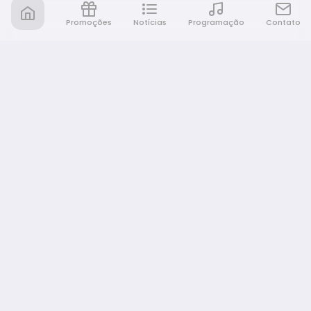
Promoções
Notícias
Programação
Contato
Nativa FM Bauru
A Nativa é tudo e muito mais!
NAVEGAÇÃO
Home
Promoções
Programação
Notícias
Equipe