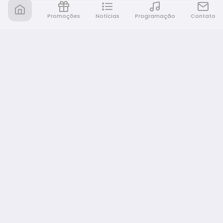
Promoções
Notícias
Programação
Contato
Nativa FM Bauru
A Nativa é tudo e muito mais!
NAVEGAÇÃO
Home
Promoções
Programação
Notícias
Equipe