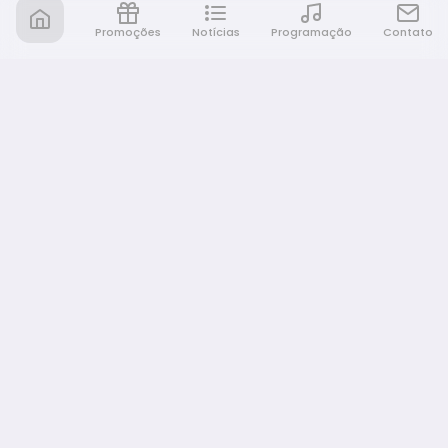
Promoções
Notícias
Programação
Contato
Nativa FM Bauru
A Nativa é tudo e muito mais!
NAVEGAÇÃO
Home
Promoções
Programação
Notícias
Equipe