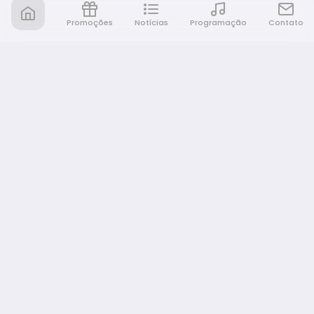
Promoções
Notícias
Programação
Contato
Nativa FM Bauru
A Nativa é tudo e muito mais!
NAVEGAÇÃO
Home
Promoções
Programação
Notícias
Equipe