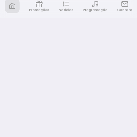
Promoções
Notícias
Programação
Contato
Nativa FM Bauru
A Nativa é tudo e muito mais!
NAVEGAÇÃO
Home
Promoções
Programação
Notícias
Equipe