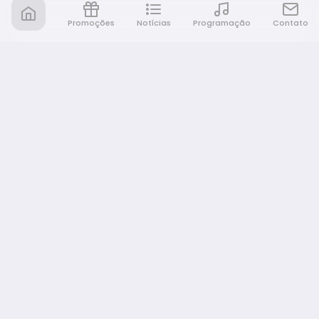
Promoções
Notícias
Programação
Contato
Nativa FM Bauru
A Nativa é tudo e muito mais!
NAVEGAÇÃO
Home
Promoções
Programação
Notícias
Equipe