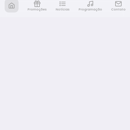
Promoções
Notícias
Programação
Contato
Nativa FM Bauru
A Nativa é tudo e muito mais!
NAVEGAÇÃO
Home
Promoções
Programação
Notícias
Equipe