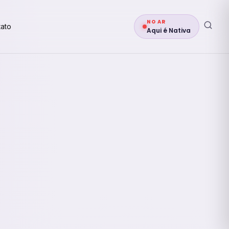
NO AR
ato
Aqui é Nativa