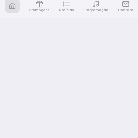
Promoções
Notícias
Programação
Contato
Nativa FM Bauru
A Nativa é tudo e muito mais!
NAVEGAÇÃO
Home
Promoções
Programação
Notícias
Equipe