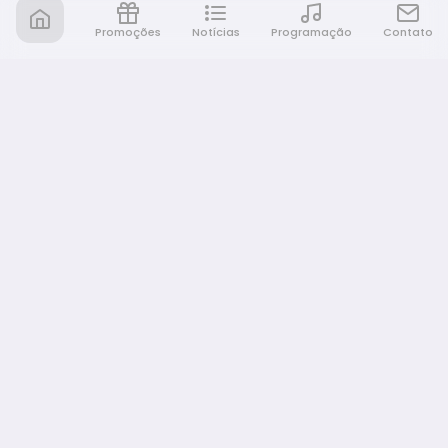
Promoções
Notícias
Programação
Contato
Nativa FM Bauru
A Nativa é tudo e muito mais!
NAVEGAÇÃO
Home
Promoções
Programação
Notícias
Equipe