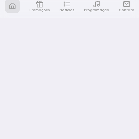
Promoções
Notícias
Programação
Contato
Nativa FM Bauru
A Nativa é tudo e muito mais!
NAVEGAÇÃO
Home
Promoções
Programação
Notícias
Equipe