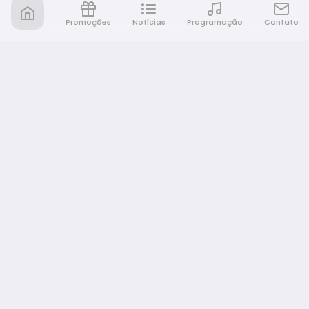
Promoções
Notícias
Programação
Contato
Nativa FM Bauru
A Nativa é tudo e muito mais!
NAVEGAÇÃO
Home
Promoções
Programação
Notícias
Equipe