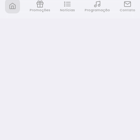
Promoções
Notícias
Programação
Contato
Nativa FM Bauru
A Nativa é tudo e muito mais!
NAVEGAÇÃO
Home
Promoções
Programação
Notícias
Equipe